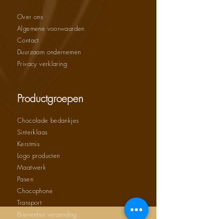
Over ons
Algemene voorwaarden
Contact
Duurzaam ondernemen
Privacy verklaring
Productgroepen
Chocolade bedankjes
Sinterklaas
Kerstmis
Logo producten
Maatwerk
Pasen
Chocophone
Transport
Brievenbus verzending