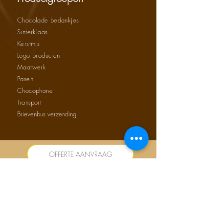
Chocolade bedankjes
Sinterklaas
Kerstmis
Logo producten
Maatwerk
Pasen
Chocophone
Transport
Brievenbus verzending
OFFERTE AANVRAAG