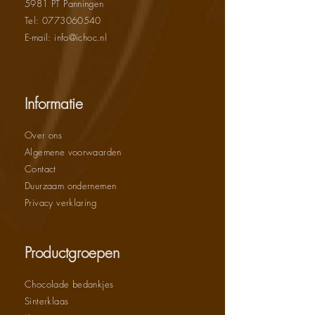
5981 PT Panningen
vind je
hier
Tel:
0773060540
E-mail: info@ichoc.nl
Informatie
Over ons
Algemene voorwaarden
Contact
Duurzaam ondernemen
Privacy verklaring
Productgroepen
Chocolade bedankjes
Sinterklaas