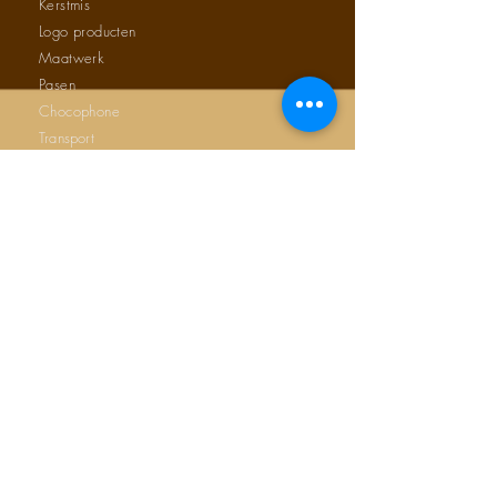
Kerstmis
Logo producten
Maatwerk
Pasen
Chocophone
Transport
Brievenbus verzending
OFFERTE AANVRAAG