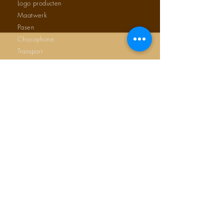
Logo producten
Maatwerk
Pasen
Chocophone
Transport
Brievenbus verzending
OFFERTE AANVRAAG