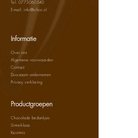
Tel:
0773060540
E-mail: info@ichoc.nl
Informatie
Over ons
Algemene voorwaarden
Contact
Duurzaam ondernemen
Privacy verklaring
Productgroepen
Chocolade bedankjes
Sinterklaas
Kerstmis