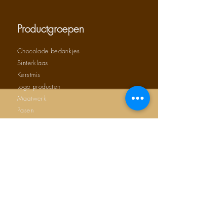
Productgroepen
Chocolade bedankjes
Sinterklaas
Kerstmis
Logo producten
Maatwerk
Pasen
Chocophone
Transport
Brievenbus verzending
OFFERTE AANVRAAG