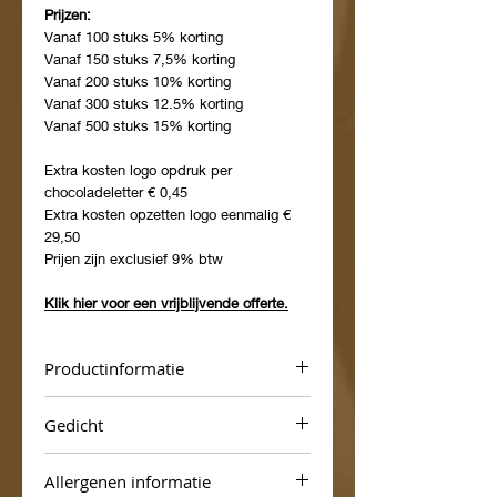
Prijzen:
Vanaf 100 stuks 5% korting
Vanaf 150 stuks 7,5% korting
Vanaf 200 stuks 10% korting
Vanaf 300 stuks 12.5% korting
Vanaf 500 stuks 15% korting
Extra kosten logo opdruk per
chocoladeletter € 0,45
Extra kosten opzetten logo eenmalig €
29,50
Prijen zijn exclusief 9% btw
Klik hier voor een vrijblijvende offerte.
Productinformatie
Melkchocolade versierd met heerlijke
Gedicht
stroopwafelstukjes
Uitsluitend gemaakt van de beste
Het is mogelijk om uw eigen gedicht toe
callebaut chocolade!
Allergenen informatie
te voegen aan de chocoladeletter.