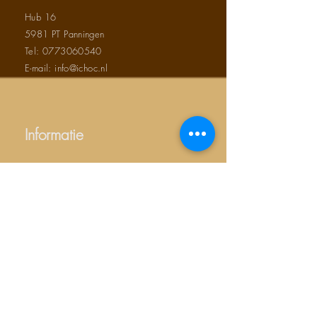
Hub 16
5981 PT Panningen
Tel:
0773060540
E-mail: info@ichoc.nl
Informatie
Over ons
Algemene voorwaarden
Contact
Duurzaam ondernemen
Privacy verklaring
Productgroepen
Chocolade bedankjes