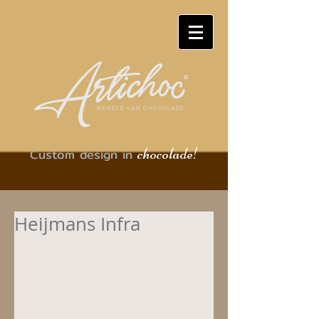
chocolade!
Custom design in
Heijmans Infra