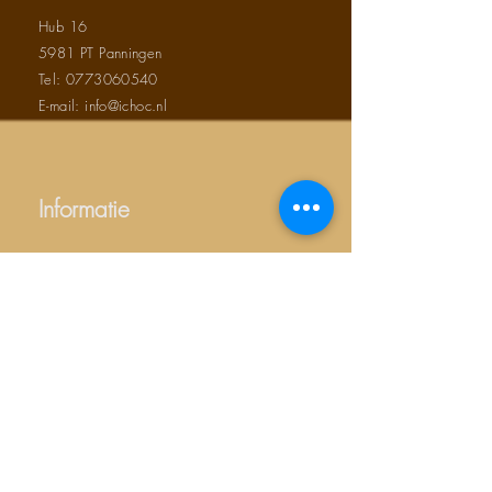
Hub 16
5981 PT Panningen
Tel:
0773060540
E-mail: info@ichoc.nl
Informatie
Over ons
Algemene voorwaarden
Contact
Duurzaam ondernemen
Privacy verklaring
Productgroepen
Chocolade bedankjes