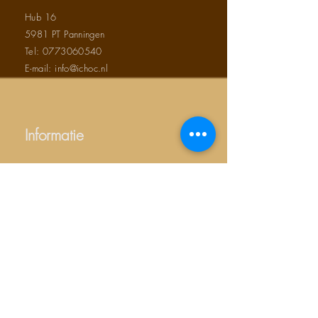
Hub 16
5981 PT Panningen
Tel:
0773060540
E-mail: info@ichoc.nl
Informatie
Over ons
Algemene voorwaarden
Contact
Duurzaam ondernemen
Privacy verklaring
Productgroepen
Chocolade bedankjes