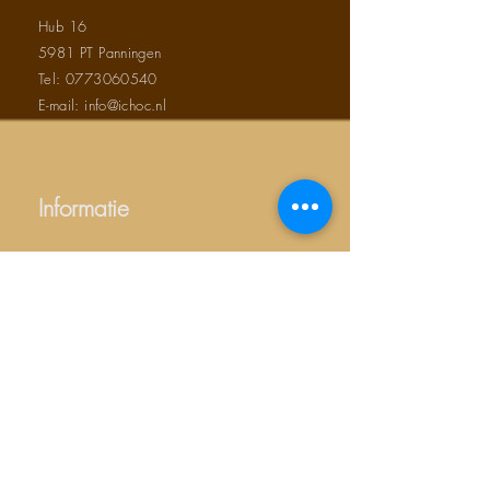
Hub 16
5981 PT Panningen
Tel:
0773060540
E-mail: info@ichoc.nl
Informatie
Over ons
Algemene voorwaarden
Contact
Duurzaam ondernemen
Privacy verklaring
Productgroepen
Chocolade bedankjes