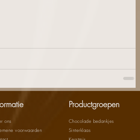
formatie
Productgroepen
r ons
Chocolade bedankjes
emene voorwaarden
Sinterklaas
tact
Kerstmis