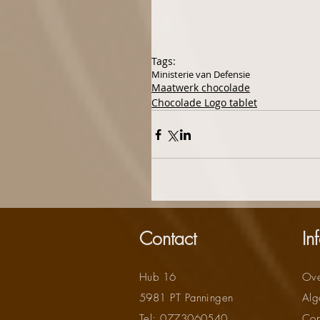
Tags:
Ministerie van Defensie
Maatwerk chocolade
Chocolade Logo tablet
Contact
In
Hub 16
Ove
5981 PT Panningen
Alg
Tel: 0773060540
Con